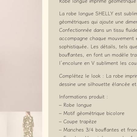
Robe longue imprimé géométrique
La robe longue SHELLY est sublim
géométriques qui ajoute une dime
Confectionnée dans un tissu fluid
accompagne chaque mouvement et 
sophistiquée. Les détails, tels q
bouffantes, en font un modèle trav
l’encolure en V subliment les cou
Complétez le look : La robe impr
dessine une silhouette élancée et
Informations produit :
– Robe longue
– Motif géométrique bicolore
– Coupe trapèze
– Manches 3/4 bouffantes et fro