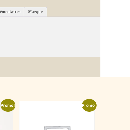
lémentaires
Marque
Promo !
Promo !