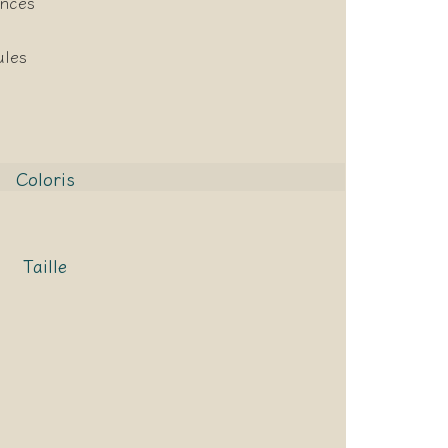
onces
ules
Coloris
Taille