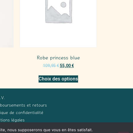
Robe princess blue
109,95
€
55,00
€
Choix des options
.V.
boursements et retours
tique de confidentialité
tions légales
 site, nous supposerons que vous en êtes satisfait.
ception Process Développements