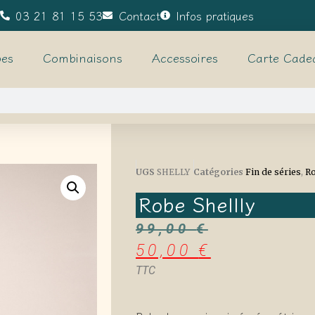
03 21 81 15 53
Contact
Infos pratiques
es
Combinaisons
Accessoires
Carte Cade
UGS
SHELLY
Catégories
Fin de séries
,
R
Robe Shellly
99,00
€
50,00
€
TTC