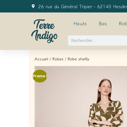
26 rue du Général Tripier - 62140 Hesdin
Hauts
Bas
Rob
Accueil
/
Robes
/ Robe shellly
Promo !