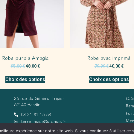
Robe purple Amagia
Robe avec imprimé
95,00
€
48,00
€
79,99
€
40,00
€
Choix des options
Choix des options
26 rue du Général Tripier
C.G
62140 Hesdin
Rem
Poli
03 21 81 15 53
Men
terre-indigo@orange.fr
eilleure expérience sur notre site web. Si vous continuez à utiliser ce
Con