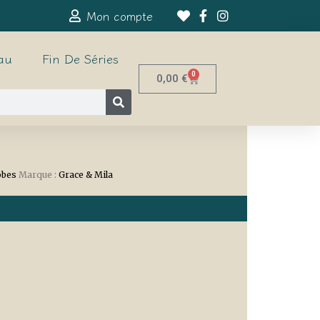
Mon compte
au
Fin De Séries
0
0,00
€
obes
Marque :
Grace & Mila