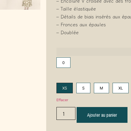
– Encolure V croisée avec des fr
– Taille élastiquée
– Détails de biais insérés aux épa
– Fronces aux épaules
– Doublée
0
XS
S
M
XL
Effacer
Ajouter au panier