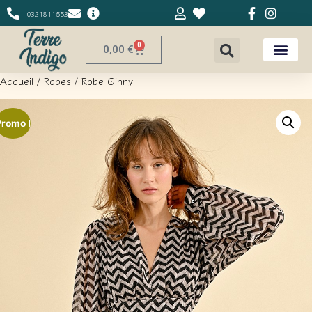
0321811553
0
0,00
€
Accueil
/
Robes
/ Robe Ginny
Promo !