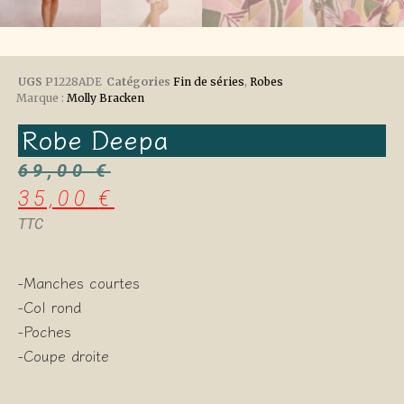
UGS
P1228ADE
Catégories
Fin de séries
,
Robes
Marque :
Molly Bracken
Robe Deepa
69,00
€
35,00
€
TTC
-Manches courtes
-Col rond
-Poches
-Coupe droite