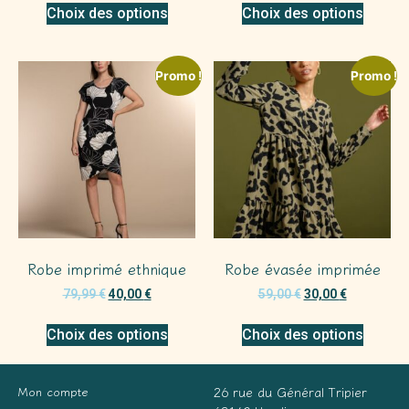
Choix des options
Choix des options
Promo !
Promo !
Robe imprimé ethnique
Robe évasée imprimée
79,99
€
40,00
€
59,00
€
30,00
€
Choix des options
Choix des options
Mon compte
26 rue du Général Tripier