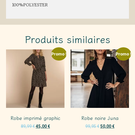
100%POLYESTER
Produits similaires
Promo !
Promo !
Robe imprimé graphic
Robe noire Juna
89,99
€
45,00
€
99,95
€
50,00
€