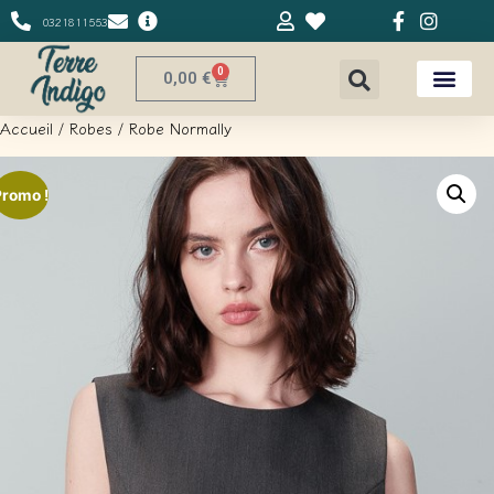
0321811553
0
0,00
€
Accueil
/
Robes
/ Robe Normally
Promo !