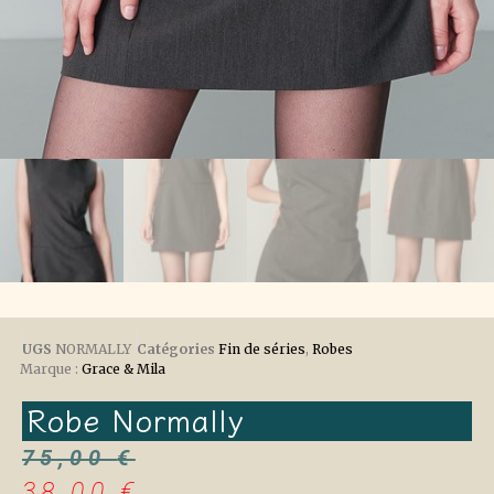
UGS
NORMALLY
Catégories
Fin de séries
,
Robes
Marque :
Grace & Mila
Robe Normally
75,00
€
38,00
€