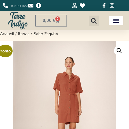
0321811553
0
0,00
€
Accueil
/
Robes
/ Robe Paquita
Promo !