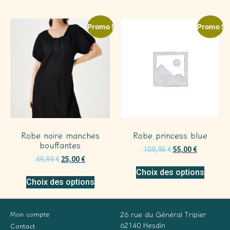
Promo !
Promo !
Robe noire manches
Robe princess blue
bouffantes
109,95
€
55,00
€
49,99
€
25,00
€
Choix des options
Choix des options
Mon compte
26 rue du Général Tripier
62140 Hesdin
Contact