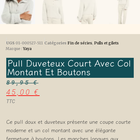
UGS
01-000527-511
Catégories
Fin de séries
,
Pulls et gilets
Marque :
Yaya
Pull Duveteux Court Avec Col
Montant Et Boutons
89,95
€
45,00
€
TTC
Ce pull doux et duveteux présente une coupe courte
moderne et un col montant avec une élégante
fermeture à boutons. Les manches longues aux