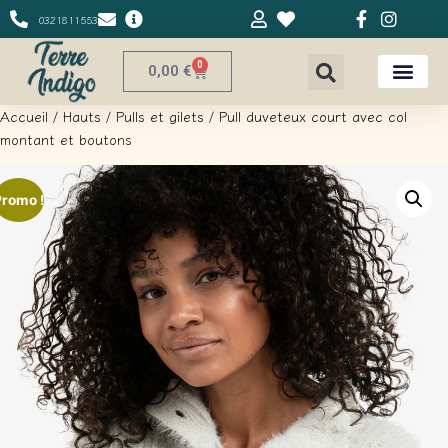
0321811553
0
0,00
€
Accueil
/
Hauts
/
Pulls et gilets
/ Pull duveteux court avec col
montant et boutons
Promo !