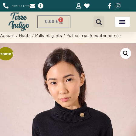
0321811553
0
0,00
€
Accueil
/
Hauts
/
Pulls et gilets
/ Pull col roulé boutonné noir
Promo !