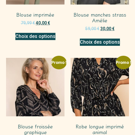
Blouse imprimée
Blouse manches strass
Amélie
79,99
€
40,00
€
59,00
€
30,00
€
Choix des options
Choix des options
Promo !
Promo !
Blouse froissée
Robe longue imprimé
graphique
animal