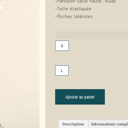
-Pantalon taille haute, fluide
-Taille élastiquée
-Poches latérales
0
L
Ajouter au panier
Description
Informations comp