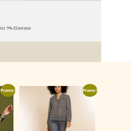
ter 5% Elastane
Promo !
Promo !