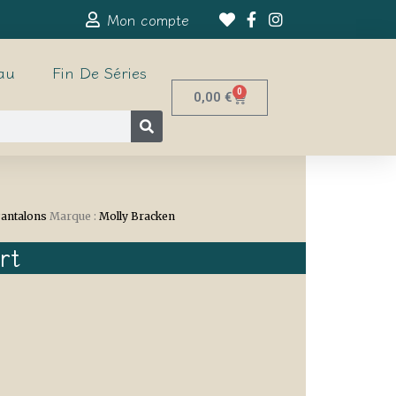
Mon compte
au
Fin De Séries
0
0,00
€
antalons
Marque :
Molly Bracken
rt