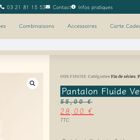
03 21 81 15 53
Contact
Infos pratiques
es
Combinaisons
Accessoires
Carte Cade
UGS
P1867EE
Catégories
Fin de séries
,
P
Pantalon Fluide Ve
55,00
€
28,00
€
TTC