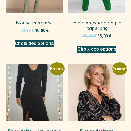
Blouse imprimée
Pantalon coupe ample
paperbag
79,99
€
40,00
€
69,99
€
35,00
€
Choix des options
Choix des options
Promo !
Promo !
Robe noire lurex Amélie
Blouse froissée