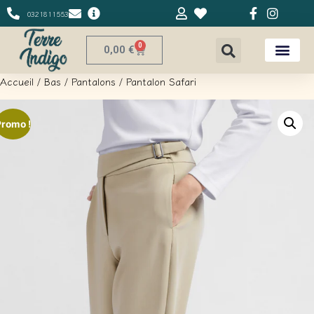
0321811553
0
0,00
€
Accueil
/
Bas
/
Pantalons
/ Pantalon Safari
Promo !