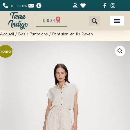
0321811553
0
0,00
€
Accueil
/
Bas
/
Pantalons
/ Pantalon en lin Raven
Promo !