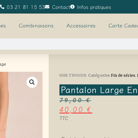
03 21 81 15 53
Contact
Infos pratiques
es
Combinaisons
Accessoires
Carte Cade
age
UGS
T1900DH
Catégories
Fin de séries
,
Pantalon Large En
79,00
€
40,00
€
TTC