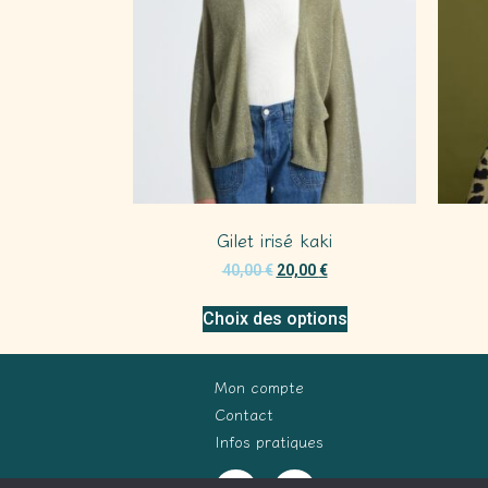
Gilet irisé kaki
40,00
€
20,00
€
Choix des options
Mon compte
Contact
Infos pratiques