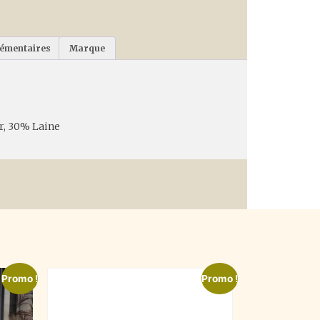
lémentaires
Marque
r, 30% Laine
Promo !
Promo !