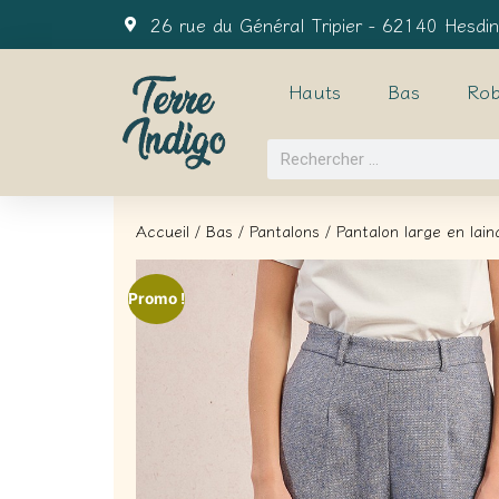
26 rue du Général Tripier - 62140 Hesdin
Hauts
Bas
Rob
Accueil
/
Bas
/
Pantalons
/ Pantalon large en lain
Promo !