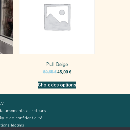
Pull Beige
89,95
€
45,00
€
Choix des options
.V.
boursements et retours
tique de confidentialité
tions légales