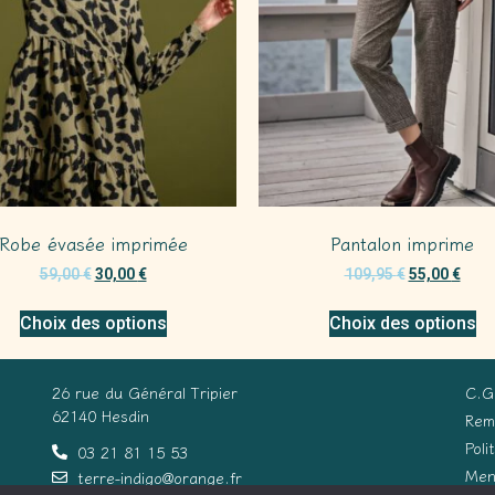
Robe évasée imprimée
Pantalon imprime
59,00
€
30,00
€
109,95
€
55,00
€
Choix des options
Choix des options
26 rue du Général Tripier
C.G
62140 Hesdin
Rem
Poli
03 21 81 15 53
Men
terre-indigo@orange.fr