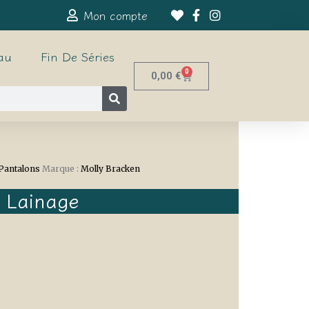
Mon compte
au
Fin De Séries
0
0,00
€
Pantalons
Marque :
Molly Bracken
 Lainage