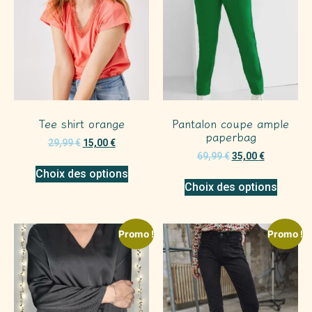
Tee shirt orange
Pantalon coupe ample
paperbag
29,99
€
15,00
€
69,99
€
35,00
€
Choix des options
Choix des options
Promo !
Promo !