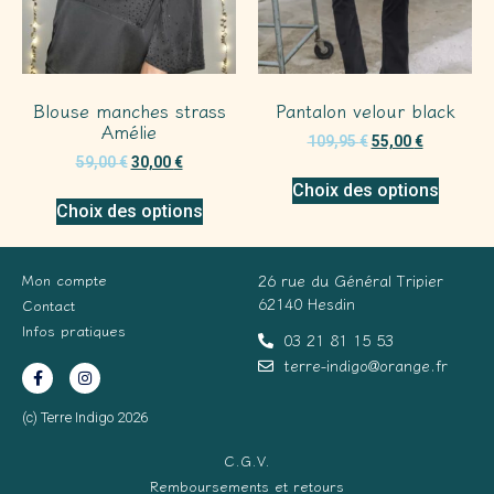
Blouse manches strass
Pantalon velour black
Amélie
109,95
€
55,00
€
59,00
€
30,00
€
Choix des options
Choix des options
Mon compte
26 rue du Général Tripier
62140 Hesdin
Contact
Infos pratiques
03 21 81 15 53
terre-indigo@orange.fr
(c) Terre Indigo 2026
C.G.V.
Remboursements et retours