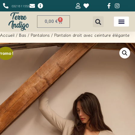
0321811553
0
0,00
€
Accueil
/
Bas
/
Pantalons
/ Pantalon droit avec ceinture élégante
Promo !