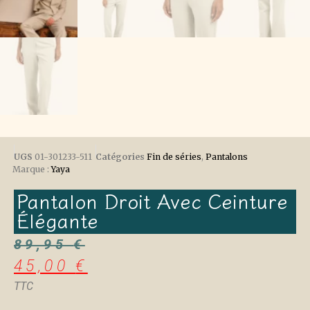
UGS
01-301233-511
Catégories
Fin de séries
,
Pantalons
Marque :
Yaya
Pantalon Droit Avec Ceinture
Élégante
89,95
€
45,00
€
TTC