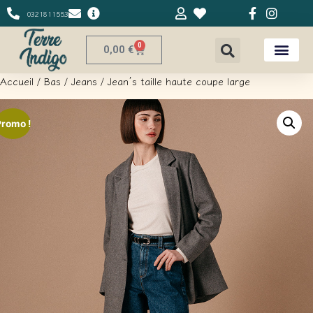
0321811553
0
0,00
€
Accueil
/
Bas
/
Jeans
/ Jean’s taille haute coupe large
Promo !