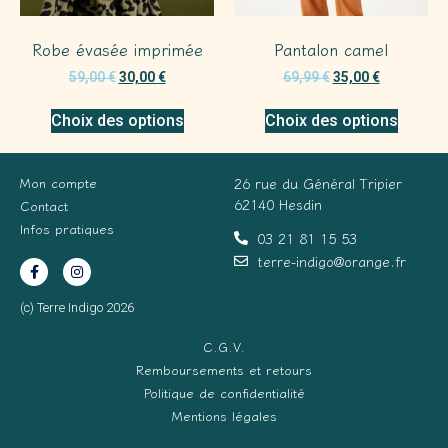
Robe évasée imprimée
Pantalon camel
59,00
€
30,00
€
69,99
€
35,00
€
Choix des options
Choix des options
Mon compte
26 rue du Général Tripier
62140 Hesdin
Contact
Infos pratiques
03 21 81 15 53
terre-indigo@orange.fr
(c) Terre Indigo 2026
C.G.V.
Remboursements et retours
Politique de confidentialité
Mentions légales