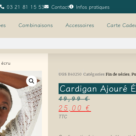
03 21 81 15 53
Contact
Infos pratiques
es
Combinaisons
Accessoires
Carte Cade
 écru
UGS
R40250
Catégories
Fin de séries
,
Pu
Cardigan Ajouré 
49,99
€
25,00
€
TTC