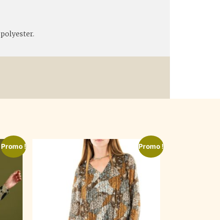
 polyester.
Promo !
Promo !