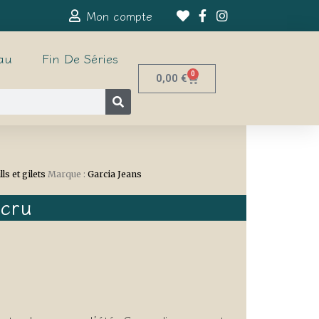
Mon compte
au
Fin De Séries
0
0,00
€
lls et gilets
Marque :
Garcia Jeans
Écru