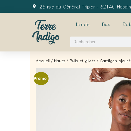
26 rue du Général Tripier - 62140 Hesdin
Hauts
Bas
Rob
Accueil
/
Hauts
/
Pulls et gilets
/ Cardigan ajouré
Promo !