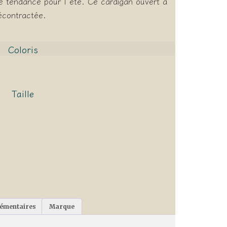
le tendance pour l’été. Ce cardigan ouvert a
écontractée.
Coloris
Taille
lémentaires
Marque