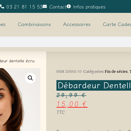
03 21 81 15 53
Contact
Infos pratiques
es
Combinaisons
Accessoires
Carte Cade
eur dentelle écru
UGS
Z0001-53
Catégories
Fin de séries
,
Débardeur Dentel
29,99
€
15,00
€
TTC