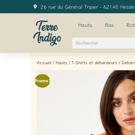
26 rue du Général Tripier - 62140 Hesdin
Hauts
Bas
Rob
Accueil
/
Hauts
/
T-Shirts et débardeurs
/ Débard
Promo !