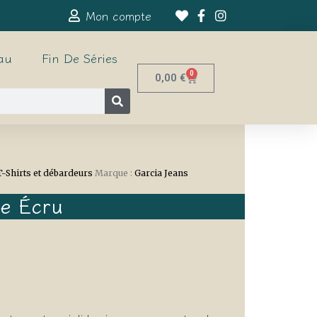
Mon compte
au
Fin De Séries
0
0,00
€
T-Shirts et débardeurs
Marque :
Garcia Jeans
le Écru