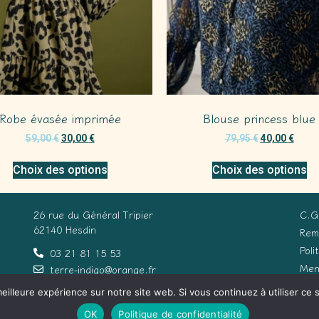
Robe évasée imprimée
Blouse princess blue
59,00
€
30,00
€
79,95
€
40,00
€
Choix des options
Choix des options
26 rue du Général Tripier
C.G
62140 Hesdin
Rem
Poli
03 21 81 15 53
Men
terre-indigo@orange.fr
eilleure expérience sur notre site web. Si vous continuez à utiliser ce
Con
OK
Politique de confidentialité