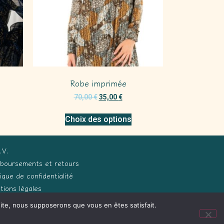
Robe imprimée
70,00
€
35,00
€
Choix des options
.V.
boursements et retours
tique de confidentialité
tions légales
 site, nous supposerons que vous en êtes satisfait.
ception Process Développements