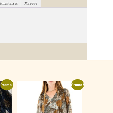
lémentaires
Marque
Promo !
Promo !