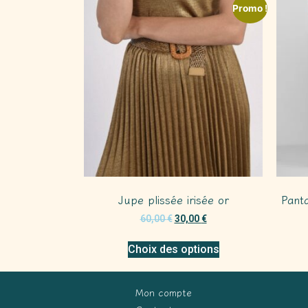
Promo !
Jupe plissée irisée or
Pant
60,00
€
30,00
€
Choix des options
Mon compte