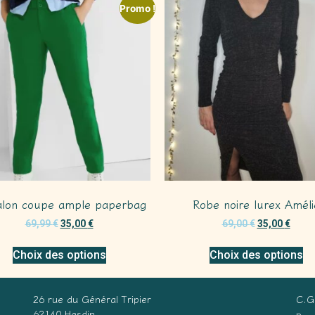
Promo !
alon coupe ample paperbag
Robe noire lurex Améli
69,99
€
35,00
€
69,00
€
35,00
€
Choix des options
Choix des options
26 rue du Général Tripier
C.G
62140 Hesdin