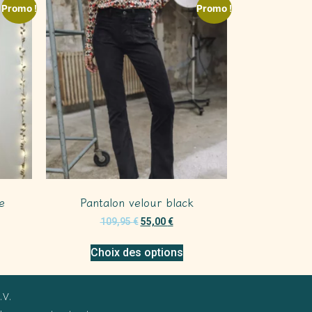
Promo !
Promo !
e
Pantalon velour black
109,95
€
55,00
€
Choix des options
.V.