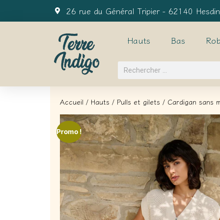
26 rue du Général Tripier - 62140 Hesdin
Hauts
Bas
Rob
Accueil
/
Hauts
/
Pulls et gilets
/ Cardigan sans m
Promo !