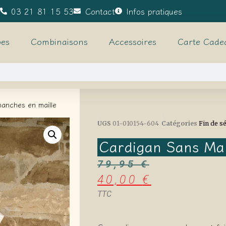
03 21 81 15 53
Contact
Infos pratiques
es
Combinaisons
Accessoires
Carte Cade
anches en maille
UGS
01-010154-604
Catégories
Fin de s
Cardigan Sans Ma
79,95
€
40,00
€
TTC