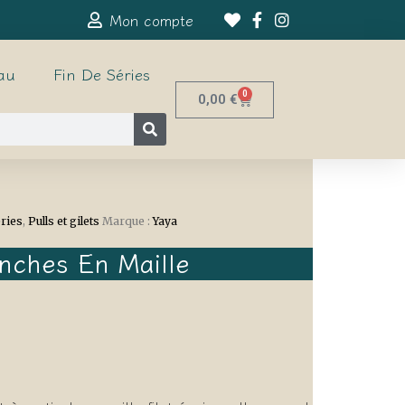
Mon compte
au
Fin De Séries
0
0,00
€
éries
,
Pulls et gilets
Marque :
Yaya
nches En Maille