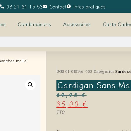
03 21 81 15 53
Contact
Infos pratiques
es
Combinaisons
Accessoires
Carte Cade
anches maille
UGS
01-010146-602
Catégories
Fin de s
Cardigan Sans Ma
69,95
€
35,00
€
TTC