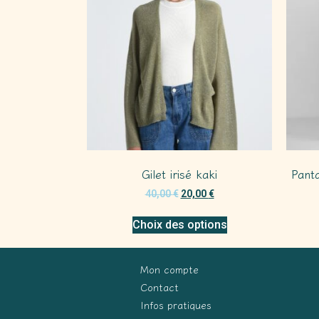
Gilet irisé kaki
Pant
40,00
€
20,00
€
Choix des options
Mon compte
Contact
Infos pratiques