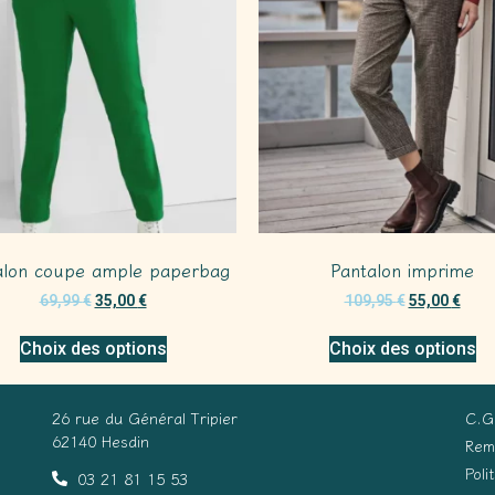
alon coupe ample paperbag
Pantalon imprime
69,99
€
35,00
€
109,95
€
55,00
€
Choix des options
Choix des options
26 rue du Général Tripier
C.G
62140 Hesdin
Rem
Poli
03 21 81 15 53