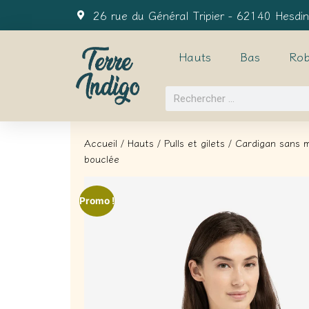
26 rue du Général Tripier - 62140 Hesdin
Hauts
Bas
Rob
Accueil
/
Hauts
/
Pulls et gilets
/ Cardigan sans m
bouclée
Promo !