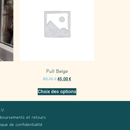
Pull Beige
89,95
€
45,00
€
Choix des options
.V.
boursements et retours
tique de confidentialité