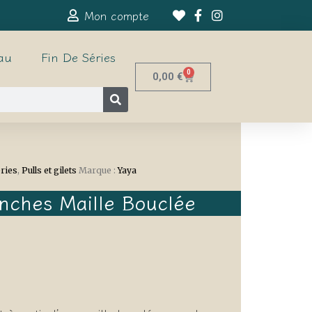
Mon compte
au
Fin De Séries
0
0,00
€
éries
,
Pulls et gilets
Marque :
Yaya
nches Maille Bouclée