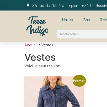
26 rue du Général Tripier - 62140 Hesdin
Hauts
Bas
Rob
Accueil
/ Vestes
Vestes
Voici le seul résultat
Promo !