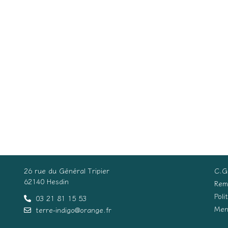
26 rue du Général Tripier
C.G
62140 Hesdin
Rem
Poli
03 21 81 15 53
Men
terre-indigo@orange.fr