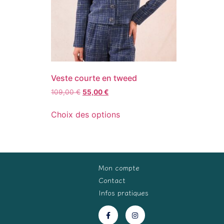
Veste courte en tweed
109,00
€
55,00
€
Choix des options
Mon compte
Contact
Infos pratiques