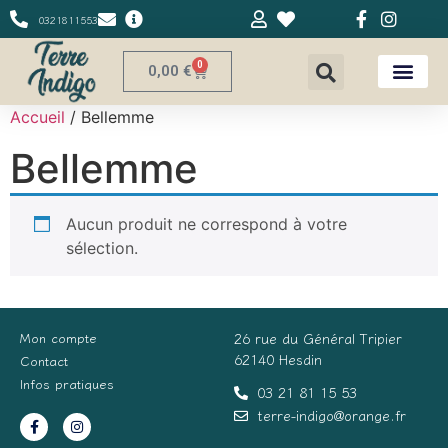
0321811553
0
0,00
€
Accueil
/ Bellemme
Bellemme
Aucun produit ne correspond à votre
sélection.
Mon compte
26 rue du Général Tripier
62140 Hesdin
Contact
Infos pratiques
03 21 81 15 53
terre-indigo@orange.fr