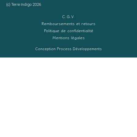
(c) Terre Indigo 2026
C.G.V.
Remboursements et retours
Politique de confidentialité
Mentions légales
Conception Process Développements