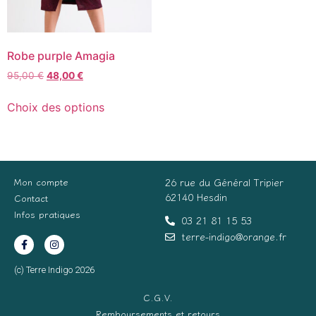
Robe purple Amagia
95,00
€
48,00
€
Choix des options
Mon compte
26 rue du Général Tripier
62140 Hesdin
Contact
Infos pratiques
03 21 81 15 53
terre-indigo@orange.fr
(c) Terre Indigo 2026
C.G.V.
Remboursements et retours