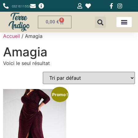
0321811553
0
0,00
€
Accueil
/ Amagia
Amagia
Voici le seul résultat
Promo !