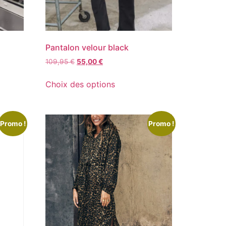
Pantalon velour black
109,95
€
55,00
€
Choix des options
Promo !
Promo !