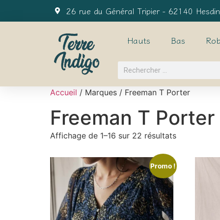
26 rue du Général Tripier - 62140 Hesdin
Hauts
Bas
Rob
Accueil
/ Marques / Freeman T Porter
Freeman T Porter
Affichage de 1–16 sur 22 résultats
Promo !