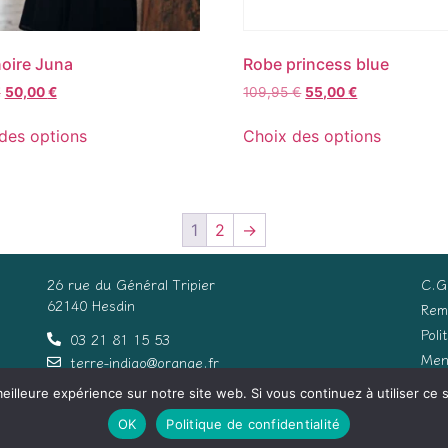
oire Juna
Robe princess blue
€
50,00
€
109,95
€
55,00
€
des options
Choix des options
1
2
→
26 rue du Général Tripier
C.G
62140 Hesdin
Rem
Poli
03 21 81 15 53
Men
terre-indigo@orange.fr
eilleure expérience sur notre site web. Si vous continuez à utiliser ce
Con
OK
Politique de confidentialité