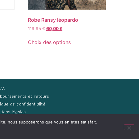
Robe Ransy léopardo
119,95
€
60,00
€
Choix des options
.V.
boursements et retours
tique de confidentialité
tions légales
 site, nous supposerons que vous en êtes satisfait.
ception Process Développements