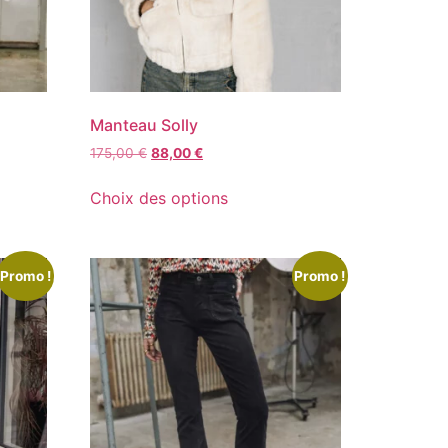
Manteau Solly
175,00
€
88,00
€
Choix des options
Promo !
Promo !