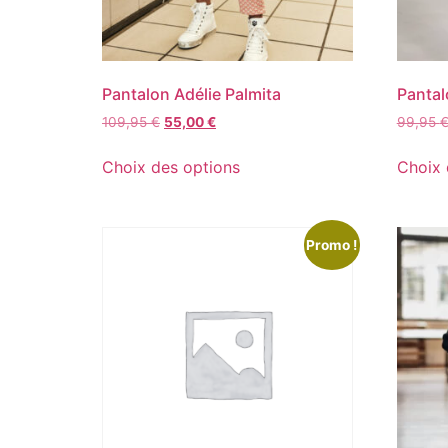
Pantalon Adélie Palmita
Pantal
109,95
€
55,00
€
99,95
Choix des options
Choix 
Promo !