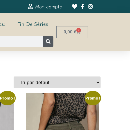
Mon compte
au
Fin De Séries
0
0,00
€
Promo !
Promo !