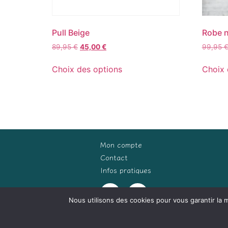
Pull Beige
Robe n
89,95
€
45,00
€
99,95
Choix des options
Choix 
Mon compte
Contact
Infos pratiques
Nous utilisons des cookies pour vous garantir la m
(c) Terre Indigo 2026