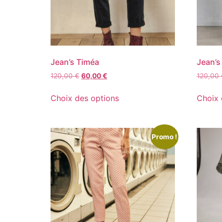
Jean’s Timéa
Jean’s
120,00
€
60,00
€
120,00
Choix des options
Choix 
Promo !