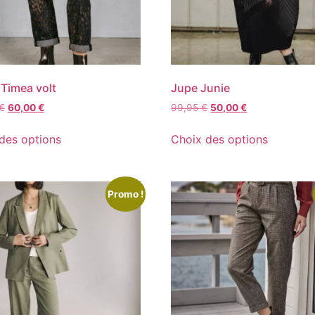
 Timea volt
Jupe Junie
€
60,00
€
99,95
€
50,00
€
des options
Choix des options
Promo !