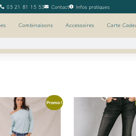
03 21 81 15 53
Contact
Infos pratiques
es
Combinaisons
Accessoires
Carte Cade
Promo !