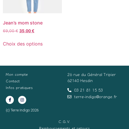
Jean’s mom stone
69,00
€
35,00
€
Choix des options
Mon compte
26 rue du Général Tripier
62140 Hesdin
Contact
Infos pratiques
03 21 81 15 53
terre-indigo@orange.fr
(c) Terre Indigo 2026
C.G.V.
Remboursements et retours